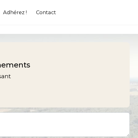
Adhérez !
Contact
énements
sant